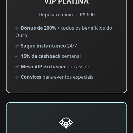
VIP PLATINA
Depósito mínimo: R$ 600
✅
Bônus de 200%
+ todos os benefícios do
Ouro
✅
Saque instantâneo
24/7
✅
15% de cashback
semanal
✅
Mesa VIP exclusiva
no cassino
✅
Convites
para eventos especiais
💎