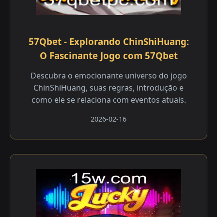
57Qbet - Explorando ChinShiHuang:
O Fascinante Jogo com 57Qbet
Descubra o emocionante universo do jogo
ChinShiHuang, suas regras, introdução e
como ele se relaciona com eventos atuais.
2026-02-16