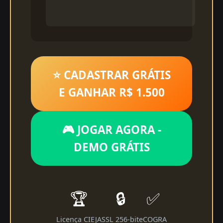
⭐ CADASTRAR GRÁTIS
E GANHAR R$ 1.500
🎮 JOGAR AGORA -
DEMO GRÁTIS
🏆
🔒
✅
Licença CIEJA
SSL 256-bit
eCOGRA