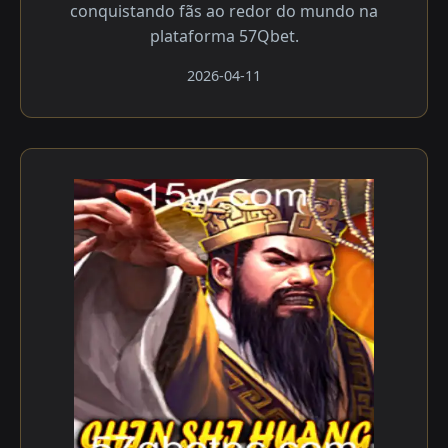
conquistando fãs ao redor do mundo na
plataforma 57Qbet.
2026-04-11