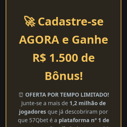
🚀 Cadastre-se
AGORA e Ganhe
R$ 1.500 de
Bônus!
⏰
OFERTA POR TEMPO LIMITADO!
Junte-se a mais de
1,2 milhão de
jogadores
que já descobriram por
que 57Qbet é a
plataforma nº 1 de