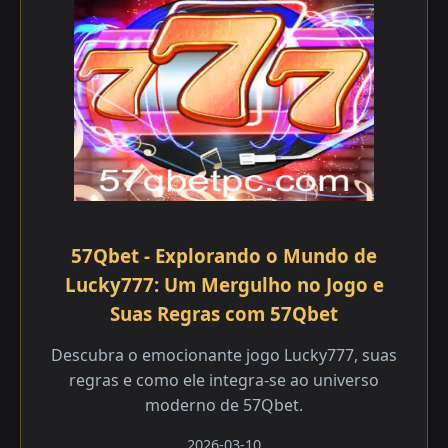
57Qbet - Explorando o Mundo de
Lucky777: Um Mergulho no Jogo e
Suas Regras com 57Qbet
Descubra o emocionante jogo Lucky777, suas
regras e como ele integra-se ao universo
moderno de 57Qbet.
2026-03-10