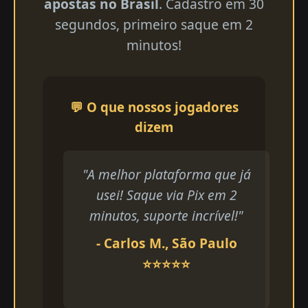
apostas no Brasil
. Cadastro em 30
segundos, primeiro saque em 2
minutos!
💬 O que nossos jogadores
dizem
"A melhor plataforma que já
usei! Saque via Pix em 2
minutos, suporte incrível!"
- Carlos M., São Paulo
⭐⭐⭐⭐⭐