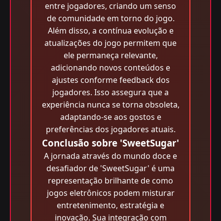
entre jogadores, criando um senso
de comunidade em torno do jogo.
Além disso, a contínua evolução e
atualizações do jogo permitem que
ele permaneça relevante,
adicionando novos conteúdos e
ajustes conforme feedback dos
jogadores. Isso assegura que a
experiência nunca se torna obsoleta,
adaptando-se aos gostos e
preferências dos jogadores atuais.
Conclusão sobre 'SweetSugar'
A jornada através do mundo doce e
desafiador de 'SweetSugar' é uma
representação brilhante de como
jogos eletrônicos podem misturar
entretenimento, estratégia e
inovação. Sua integração com