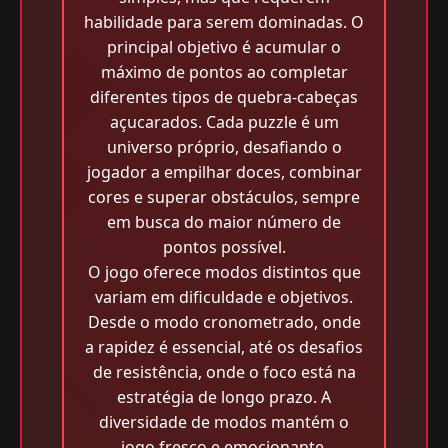
habilidade para serem dominadas. O
principal objetivo é acumular o
máximo de pontos ao completar
diferentes tipos de quebra-cabeças
açucarados. Cada puzzle é um
universo próprio, desafiando o
jogador a empilhar doces, combinar
cores e superar obstáculos, sempre
em busca do maior número de
pontos possível.
O jogo oferece modos distintos que
variam em dificuldade e objetivos.
Desde o modo cronometrado, onde
a rapidez é essencial, até os desafios
de resistência, onde o foco está na
estratégia de longo prazo. A
diversidade de modos mantém o
jogo fresco e emocionante,