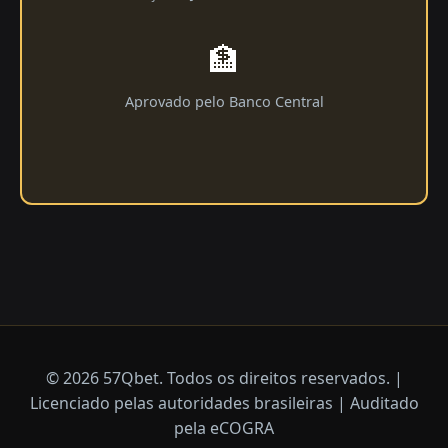
🏦
Aprovado pelo Banco Central
© 2026 57Qbet. Todos os direitos reservados. |
Licenciado pelas autoridades brasileiras | Auditado
pela eCOGRA