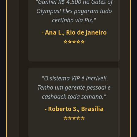
"Ganhei R$ 4.500 no Gates of
Olympus! Eles pagaram tudo
certinho via Pix."
- Ana L., Rio de Janeiro
⭐⭐⭐⭐⭐
"O sistema VIP é incrível!
Tenho um gerente pessoal e
cashback toda semana."
- Roberto S., Brasília
⭐⭐⭐⭐⭐