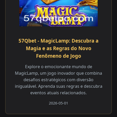
57Qbet - MagicLamp: Descubra a
Magia e as Regras do Novo
Fenômeno de Jogo
Explore o emocionante mundo de
MagicLamp, um jogo inovador que combina
desafios estratégicos com diversão
inigualável. Aprenda suas regras e descubra
eventos atuais relacionados.
2026-05-01