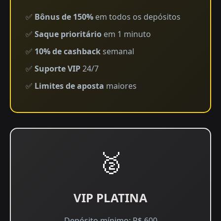
✅
Bônus de 150%
em todos os depósitos
✅
Saque prioritário
em 1 minuto
✅
10% de cashback
semanal
✅
Suporte VIP
24/7
✅
Limites de aposta
maiores
🥈
VIP PLATINA
Depósito mínimo: R$ 600