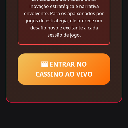
inovação estratégica e narrativa
envolvente. Para os apaixonados por
jogos de estratégia, ele oferece um
desafio novo e excitante a cada
sessão de jogo.
🎰 ENTRAR NO
CASSINO AO VIVO