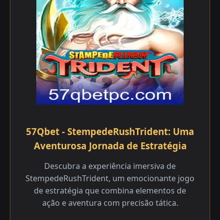
57Qbet - StempedeRushTrident: Uma
Aventurosa Jornada de Estratégia
Descubra a experiência imersiva de
StempedeRushTrident, um emocionante jogo
de estratégia que combina elementos de
ação e aventura com precisão tática.