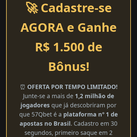
🚀 Cadastre-se
AGORA e Ganhe
R$ 1.500 de
Bônus!
⏰
OFERTA POR TEMPO LIMITADO!
Junte-se a mais de
1,2 milhão de
jogadores
que já descobriram por
que 57Qbet é a
plataforma nº 1 de
apostas no Brasil
. Cadastro em 30
segundos, primeiro saque em 2