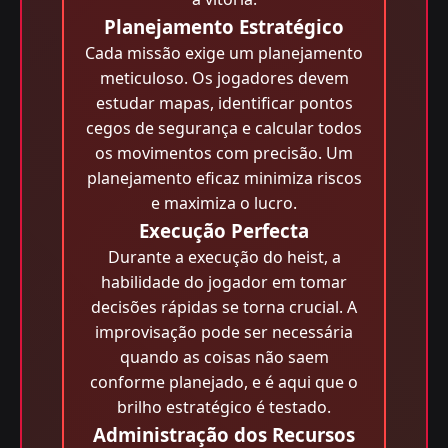
Planejamento Estratégico
Cada missão exige um planejamento
meticuloso. Os jogadores devem
estudar mapas, identificar pontos
cegos de segurança e calcular todos
os movimentos com precisão. Um
planejamento eficaz minimiza riscos
e maximiza o lucro.
Execução Perfecta
Durante a execução do heist, a
habilidade do jogador em tomar
decisões rápidas se torna crucial. A
improvisação pode ser necessária
quando as coisas não saem
conforme planejado, e é aqui que o
brilho estratégico é testado.
Administração dos Recursos