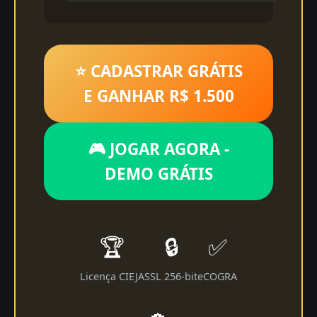
⭐ CADASTRAR GRÁTIS
E GANHAR R$ 1.500
🎮 JOGAR AGORA -
DEMO GRÁTIS
🏆
🔒
✅
Licença CIEJA
SSL 256-bit
eCOGRA