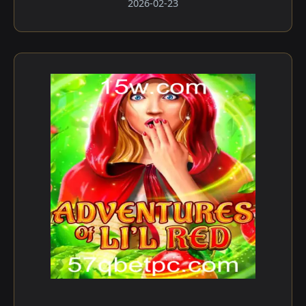
2026-02-23