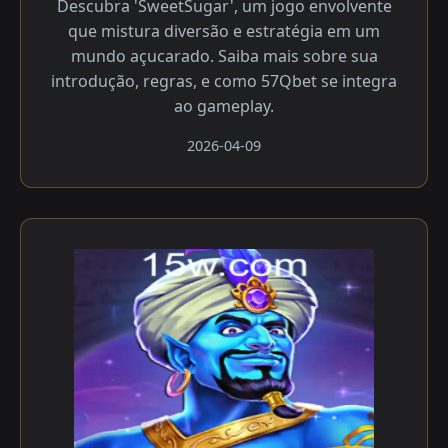
Descubra 'SweetSugar', um jogo envolvente
que mistura diversão e estratégia em um
mundo açucarado. Saiba mais sobre sua
introdução, regras, e como 57Qbet se integra
ao gameplay.
2026-04-09