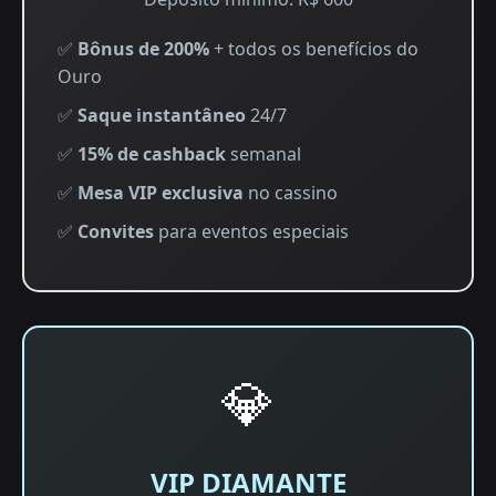
✅
Bônus de 200%
+ todos os benefícios do
Ouro
✅
Saque instantâneo
24/7
✅
15% de cashback
semanal
✅
Mesa VIP exclusiva
no cassino
✅
Convites
para eventos especiais
💎
VIP DIAMANTE