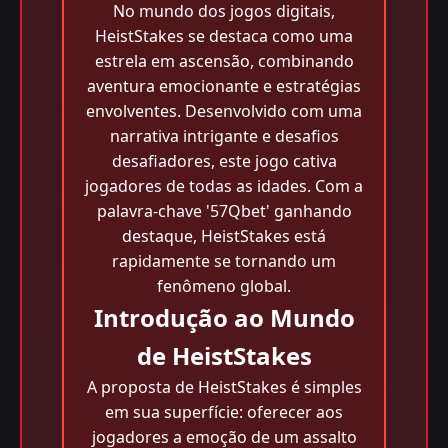
No mundo dos jogos digitais,
HeistStakes se destaca como uma
estrela em ascensão, combinando
aventura emocionante e estratégias
envolventes. Desenvolvido com uma
narrativa intrigante e desafios
desafiadores, este jogo cativa
jogadores de todas as idades. Com a
palavra-chave '57Qbet' ganhando
destaque, HeistStakes está
rapidamente se tornando um
fenômeno global.
Introdução ao Mundo
de HeistStakes
A proposta de HeistStakes é simples
em sua superfície: oferecer aos
jogadores a emoção de um assalto