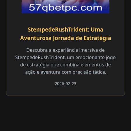
StempedeRushTrident: Uma
Aventurosa Jornada de Estratégia
Descubra a experiência imersiva de
StempedeRushTrident, um emocionante jogo
de estratégia que combina elementos de
ação e aventura com precisão tática.
2026-02-23