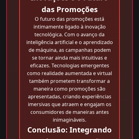
das Promoções
O futuro das promoções está
intimamente ligado à inovação
tecnológica. Com o avanço da
inteligência artificial e o aprendizado
de máquina, as campanhas podem
se tornar ainda mais intuitivas e
eficazes. Tecnologias emergentes
como realidade aumentada e virtual
também prometem transformar a
maneira como promoções são
apresentadas, criando experiências
imersivas que atraem e engajam os
consumidores de maneiras antes
inimagináveis.
Conclusão: Integrando