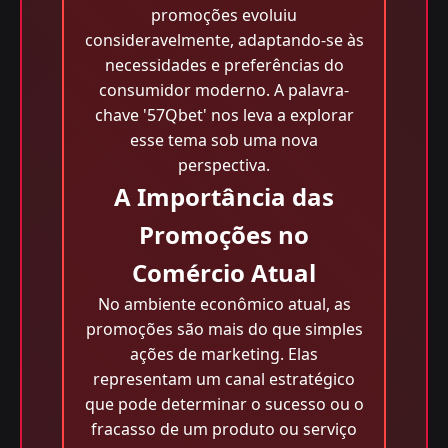
promoções evoluiu
consideravelmente, adaptando-se às
necessidades e preferências do
consumidor moderno. A palavra-
chave '57Qbet' nos leva a explorar
esse tema sob uma nova
perspectiva.
A Importância das
Promoções no
Comércio Atual
No ambiente econômico atual, as
promoções são mais do que simples
ações de marketing. Elas
representam um canal estratégico
que pode determinar o sucesso ou o
fracasso de um produto ou serviço