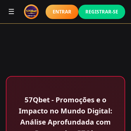
☰
ENTRAR
REGISTRAR-SE
57Qbet - Promoções e o
Impacto no Mundo Digital:
Análise Aprofundada com