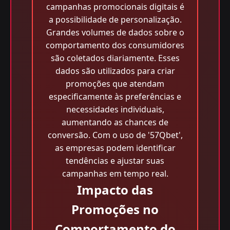
campanhas promocionais digitais é
a possibilidade de personalização.
Grandes volumes de dados sobre o
comportamento dos consumidores
são coletados diariamente. Esses
dados são utilizados para criar
promoções que atendam
especificamente às preferências e
necessidades individuais,
aumentando as chances de
conversão. Com o uso de '57Qbet',
as empresas podem identificar
tendências e ajustar suas
campanhas em tempo real.
Impacto das
Promoções no
Comportamento do