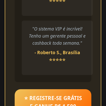
⭐⭐⭐⭐⭐
"O sistema VIP é incrível!
Tenho um gerente pessoal e
cashback toda semana."
- Roberto S., Brasília
⭐⭐⭐⭐⭐
⭐ REGISTRE-SE GRÁTIS