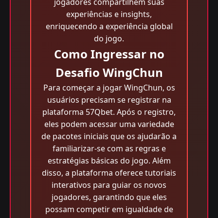
jogadores compartilhem suas
experiências e insights,
enriquecendo a experiência global
do jogo.
Como Ingressar no
Desafio WingChun
Para começar a jogar WingChun, os
usuários precisam se registrar na
plataforma 57Qbet. Após o registro,
eles podem acessar uma variedade
de pacotes iniciais que os ajudarão a
familiarizar-se com as regras e
estratégias básicas do jogo. Além
disso, a plataforma oferece tutoriais
interativos para guiar os novos
jogadores, garantindo que eles
possam competir em igualdade de