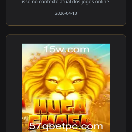
isso no contexto atual dos jogos online.
2026-04-13