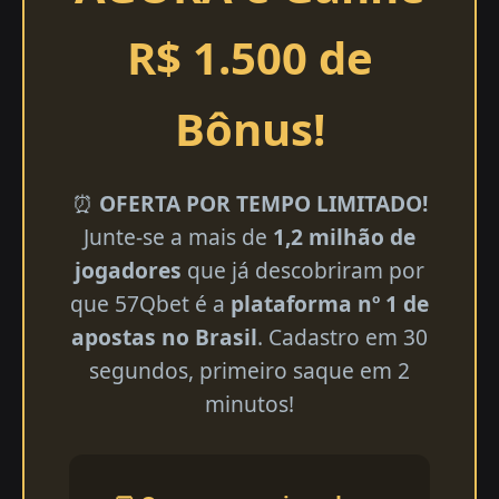
R$ 1.500 de
Bônus!
⏰
OFERTA POR TEMPO LIMITADO!
Junte-se a mais de
1,2 milhão de
jogadores
que já descobriram por
que 57Qbet é a
plataforma nº 1 de
apostas no Brasil
. Cadastro em 30
segundos, primeiro saque em 2
minutos!