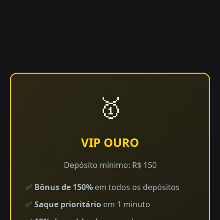
🥇
VIP OURO
Depósito mínimo: R$ 150
✅
Bônus de 150%
em todos os depósitos
✅
Saque prioritário
em 1 minuto