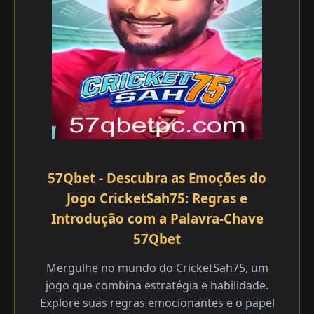
57Qbet - Descubra as Emoções do
Jogo CricketSah75: Regras e
Introdução com a Palavra-Chave
57Qbet
Mergulhe no mundo do CricketSah75, um
jogo que combina estratégia e habilidade.
Explore suas regras emocionantes e o papel