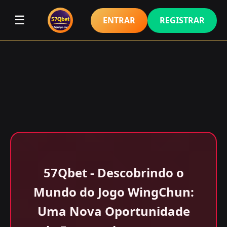
☰
ENTRAR
REGISTRAR
57Qbet - Descobrindo o
Mundo do Jogo WingChun:
Uma Nova Oportunidade