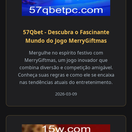
57Qbet - Descubra o Fascinante
Mundo do Jogo MerryGiftmas
Mergulhe no espírito festivo com
MerryGiftmas, um jogo inovador que
combina diversão e competição amigável.
Conheça suas regras e como ele se encaixa
nas tendências atuais do entretenimento.
2026-03-09