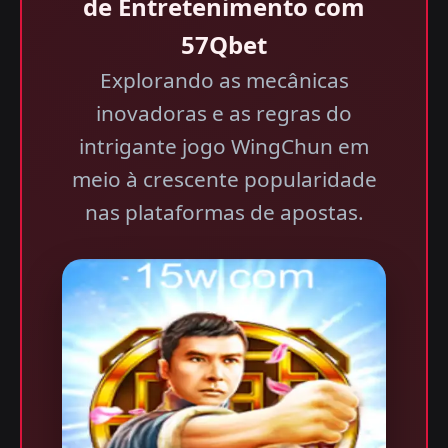
de Entretenimento com
57Qbet
Explorando as mecânicas
inovadoras e as regras do
intrigante jogo WingChun em
meio à crescente popularidade
nas plataformas de apostas.