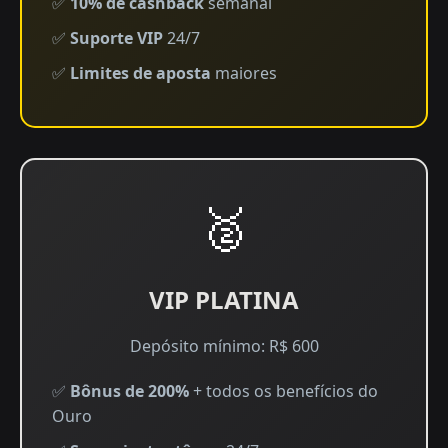
✅
10% de cashback
semanal
✅
Suporte VIP
24/7
✅
Limites de aposta
maiores
🥈
VIP PLATINA
Depósito mínimo: R$ 600
✅
Bônus de 200%
+ todos os benefícios do
Ouro