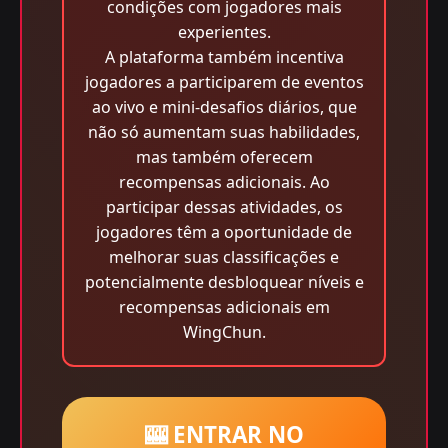
condições com jogadores mais
experientes.
A plataforma também incentiva
jogadores a participarem de eventos
ao vivo e mini-desafios diários, que
não só aumentam suas habilidades,
mas também oferecem
recompensas adicionais. Ao
participar dessas atividades, os
jogadores têm a oportunidade de
melhorar suas classificações e
potencialmente desbloquear níveis e
recompensas adicionais em
WingChun.
🎰 ENTRAR NO