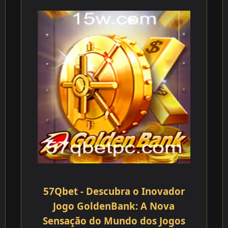
57Qbet - Descubra o Inovador
Jogo GoldenBank: A Nova
Sensação do Mundo dos Jogos