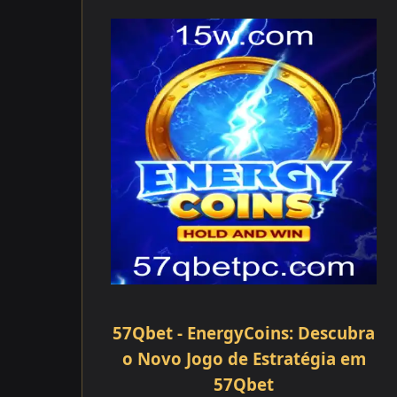
57Qbet - EnergyCoins: Descubra
o Novo Jogo de Estratégia em
57Qbet