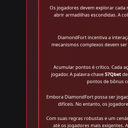
Os jogadores devem explorar cada n
abrir armadilhas escondidas. A co
DiamondFort incentiva a intera
mecanismos complexos devem ser ab
Acumular pontos é crítico. Cada aç
jogador. A palavra-chave
57Qbet
de
pontos de bônus c
Embora DiamondFort possa ser jogado
difíceis. No entanto, os jogado
Com suas regras robustas e um cenár
até os jogadores mais exigentes. 