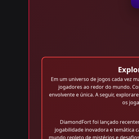
Explo
Em um universo de jogos cada vez ma
jogadores ao redor do mundo. Com
envolvente e única. A seguir, explora
os joga
DiamondFort foi lançado recente
jogabilidade inovadora e temática 
mundo repleto de mistérios e desafios