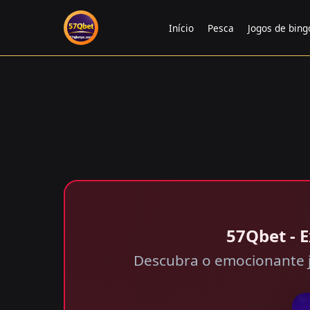
Início
Pesca
Jogos de bing
57Qbet - 
Descubra o emocionante 