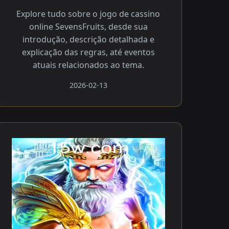
Explore tudo sobre o jogo de cassino
online SevensFruits, desde sua
introdução, descrição detalhada e
explicação das regras, até eventos
atuais relacionados ao tema.
2026-02-13