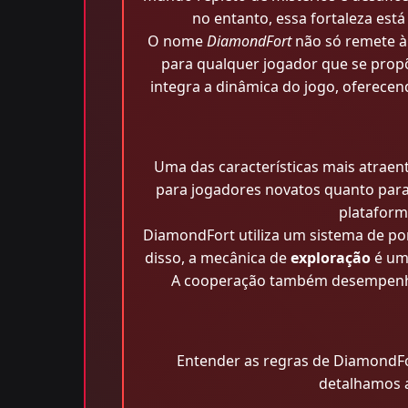
no entanto, essa fortaleza est
O nome
DiamondFort
não só remete à 
para qualquer jogador que se propõ
integra a dinâmica do jogo, oferecen
Uma das características mais atraent
para jogadores novatos quanto para 
plataform
DiamondFort utiliza um sistema de po
disso, a mecânica de
exploração
é um 
A cooperação também desempenha 
Entender as regras de DiamondFor
detalhamos a