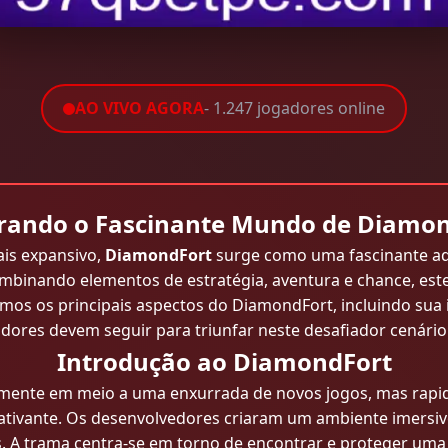
AO VIVO AGORA
- 1.247 jogadores online
rando o Fascinante Mundo de Diamo
is expansivo,
DiamondFort
surge como uma fascinante ad
binando elementos de estratégia, aventura e chance, est
remos os principais aspectos do DiamondFort, incluindo sua
dores devem seguir para triunfar neste desafiador cenário 
Introdução ao DiamondFort
mente em meio a uma enxurrada de novos jogos, mas rapi
cativante. Os desenvolvedores criaram um ambiente imersi
. A trama centra-se em torno de encontrar e proteger uma 