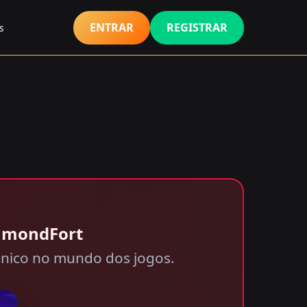
ENTRAR
REGISTRAR
s
iamondFort
nico no mundo dos jogos.